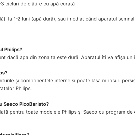
-3 cicluri de clătire cu apă curată
ă), la 1-2 luni (apă dură), sau imediat când aparatul semnal
l Philips?
vent dacă apa din zona ta este dură. Aparatul îți va afișa un
ips?
turile și componentele interne și poate lăsa mirosuri persi
atelor Philips.
au Saeco PicoBaristo?
ată pentru toate modelele Philips și Saeco cu program de d