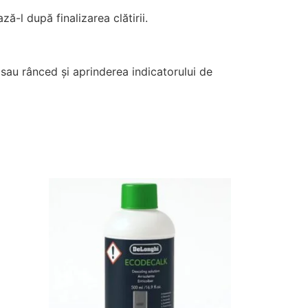
ă-l după finalizarea clătirii.
sau rânced și aprinderea indicatorului de
Prețul
Prețul
inițial
curent
a
este:
fost:
69,00 lei.
77,00 lei.