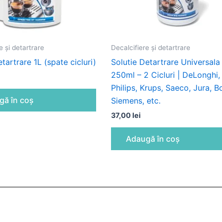
e și detartrare
Decalcifiere și detartrare
etartrare 1L (spate cicluri)
Solutie Detartrare Universala
250ml – 2 Cicluri | DeLonghi,
Philips, Krups, Saeco, Jura, B
gă în coș
Siemens, etc.
37,00
lei
Adaugă în coș