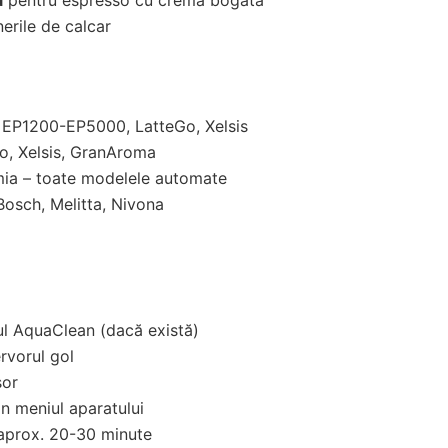
rile de calcar
 EP1200-EP5000, LatteGo, Xelsis
to, Xelsis, GranAroma
mia – toate modelele automate
Bosch, Melitta, Nivona
rul AquaClean (dacă există)
rvorul gol
șor
in meniul aparatului
 aprox. 20-30 minute