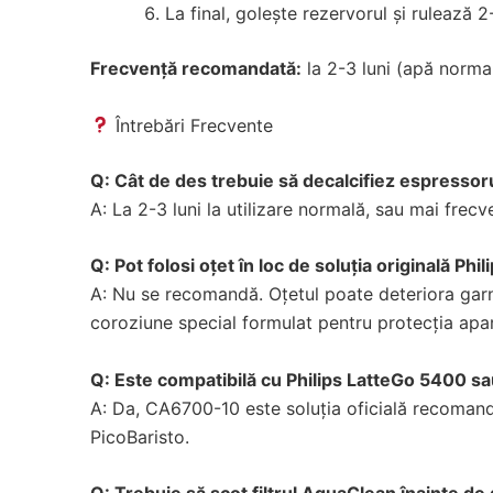
La final, golește rezervorul și rulează 2
Frecvență recomandată:
la 2-3 luni (apă normal
Întrebări Frecvente
Q: Cât de des trebuie să decalcifiez espressoru
A: La 2-3 luni la utilizare normală, sau mai frec
Q: Pot folosi oțet în loc de soluția originală Phil
A: Nu se recomandă. Oțetul poate deteriora garni
coroziune special formulat pentru protecția apar
Q: Este compatibilă cu Philips LatteGo 5400 s
A: Da, CA6700-10 este soluția oficială recomand
PicoBaristo.