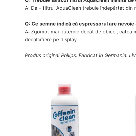
Q: Trebuie să scot filtrul AquaClean înainte de 
A: Da – filtrul AquaClean trebuie îndepărtat din r
Q: Ce semne indică că espressorul are nevoie 
A: Zgomot mai puternic decât de obicei, cafea m
decalcifiere pe display.
Produs original Philips. Fabricat în Germania. Li