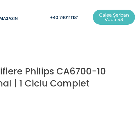
Calea Șerban
+40 740111181
MAGAZIN
Vodă 43
ifiere Philips CA6700-10
al | 1 Ciclu Complet
Prețul
curent
este:
38,00 lei.