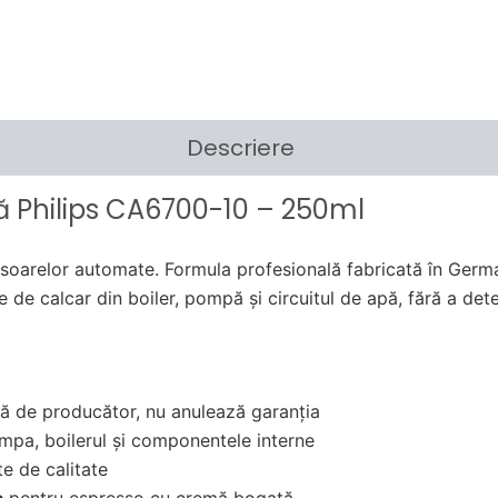
Descriere
lă Philips CA6700-10 – 250ml
ssoarelor automate. Formula profesională fabricată în German
le de calcar din boiler, pompă și circuitul de apă, fără a de
 de producător, nu anulează garanția
pa, boilerul și componentele interne
e de calitate
a
pentru espresso cu cremă bogată