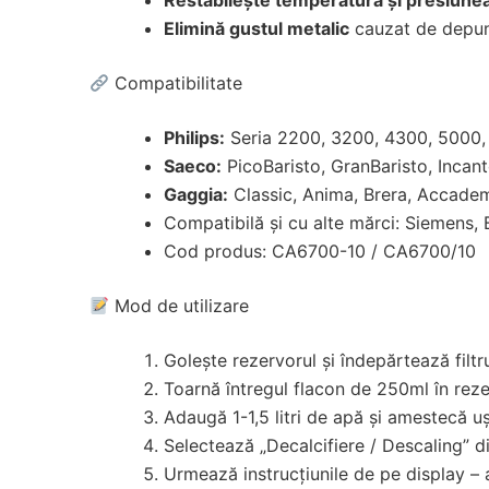
Elimină gustul metalic
cauzat de depune
Compatibilitate
Philips:
Seria 2200, 3200, 4300, 5000,
Saeco:
PicoBaristo, GranBaristo, Incan
Gaggia:
Classic, Anima, Brera, Accade
Compatibilă și cu alte mărci: Siemens, 
Cod produs: CA6700-10 / CA6700/10
Mod de utilizare
Golește rezervorul și îndepărtează filt
Toarnă întregul flacon de 250ml în reze
Adaugă 1-1,5 litri de apă și amestecă u
Selectează „Decalcifiere / Descaling” d
Urmează instrucțiunile de pe display –