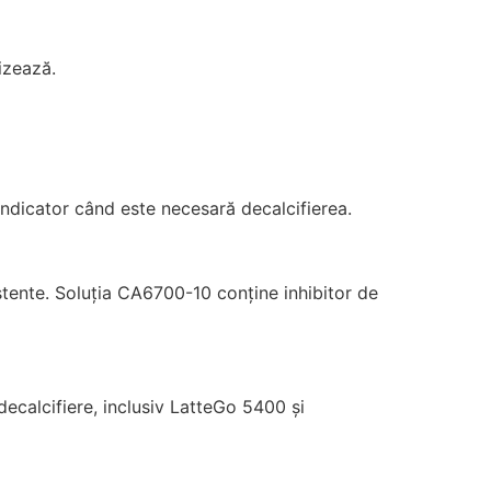
izează.
 indicator când este necesară decalcifierea.
stente. Soluția CA6700-10 conține inhibitor de
ecalcifiere, inclusiv LatteGo 5400 și