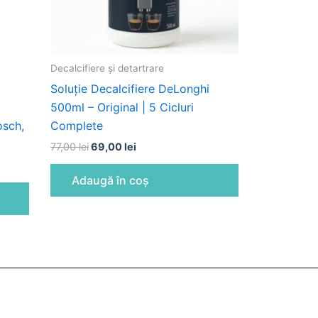
Decalcifiere și detartrare
Soluție Decalcifiere DeLonghi
500ml – Original | 5 Cicluri
osch,
Complete
77,00
lei
69,00
lei
Adaugă în coș