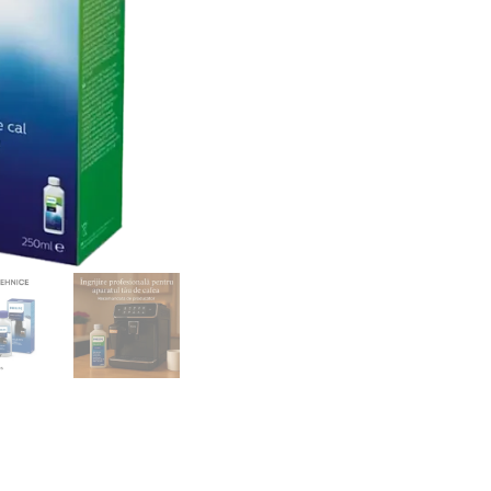
40,00 lei
CA6700-
10
250ml
–
Original
|
1
Ciclu
Complet