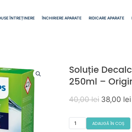
USE ÎNTREȚINERE
ÎNCHIRIERE APARATE
RIDICARE APARATE
Soluție Decalc
250ml – Origin
Prețul
40,00
lei
38,00
lei
inițial
Cantitate
a
Soluție
ADAUGĂ ÎN COȘ
Decalcifiere
fost:
Philips