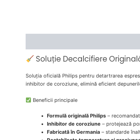
Soluție Decalcifiere Origina
Soluția oficială Philips pentru detartrarea espre
inhibitor de coroziune, elimină eficient depuneri
Beneficii principale
Formulă originală Philips
– recomandată
Inhibitor de coroziune
– protejează pom
Fabricată în Germania
– standarde înalt
Restabilește temperatura și presiune