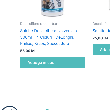
Decalcifiere și detartrare
Decalcifier
Solutie Decalcifiere Universala
Solutie d
500ml – 4 Cicluri | DeLonghi,
75,00
lei
Philips, Krups, Saeco, Jura
Adau
55,00
lei
Adaugă în coș