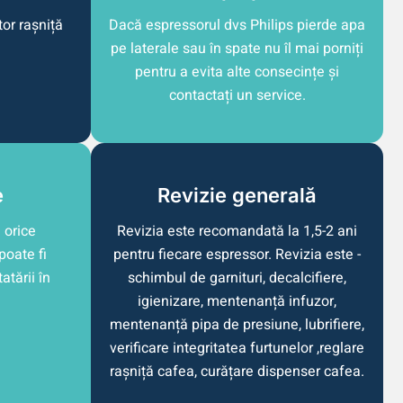
or rașniță
Dacă espressorul dvs Philips pierde apa
pe laterale sau în spate nu îl mai porniți
pentru a evita alte consecințe și
contactați un service.
e
Revizie generală
 orice
Revizia este recomandată la 1,5-2 ani
poate fi
pentru fiecare espressor. Revizia este -
atării în
schimbul de garnituri, decalcifiere,
igienizare, mentenanță infuzor,
mentenanță pipa de presiune, lubrifiere,
verificare integritatea furtunelor ,reglare
rașniță cafea, curățare dispenser cafea.