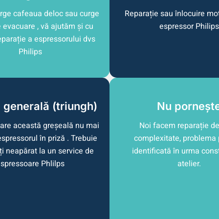
rge cafeaua deloc sau curge
Reparație sau înlocuire mot
e evacuare , vă ajutăm și cu
espressor Philips
eparație a espressorului dvs
Philips
 generală (triungh)
Nu porneșt
are această greșeală nu mai
Noi facem reparație de
spressorul în priză . Trebuie
complexitate, problema 
ți neapărat la un service de
identificată în urma const
spressoare Phlilps
atelier.