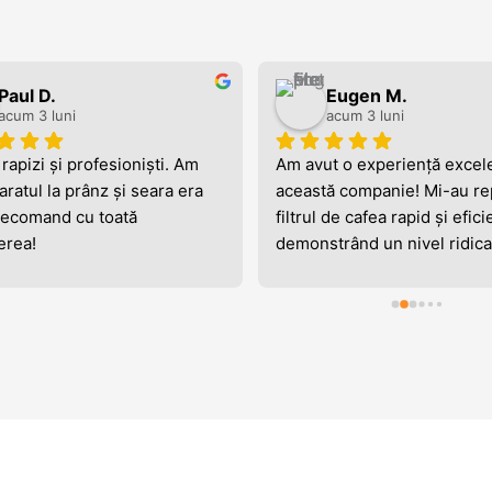
Paul D.
Eugen M.
acum 3 luni
acum 3 luni
rapizi și profesioniști. Am 
Am avut o experiență excele
ratul la prânz și seara era 
această companie! Mi-au rep
Recomand cu toată 
filtrul de cafea rapid și eficie
erea!
demonstrând un nivel ridicat
seriozitate și profesionalism
parcursul procesului. Am apr
în mod special promptitudin
care au identificat și rezolvat
problema, precum și prețul 
practicat, fără costuri ascun
surprize neplăcute. În plus, 
atitudinea față de client a fos
impecabilă: am fost tratat cu