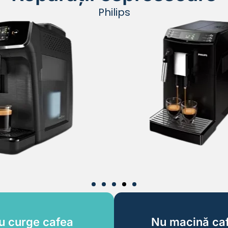
Philips
u curge cafea
Nu macină ca