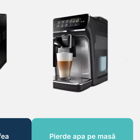
fea
Pierde apa pe masă