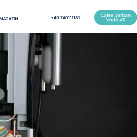
Calea Șerban
+40 740111181
MAGAZIN
Vodă 43