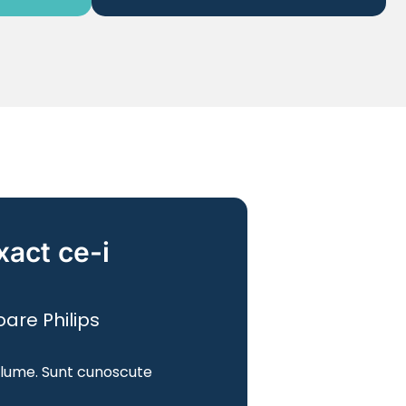
xact ce-i
oare Philips
 lume. Sunt cunoscute