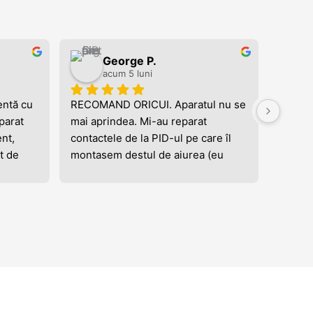
George P.
acum 5 luni
ntă cu 
RECOMAND ORICUI. Aparatul nu se 
Operati
arat 
mai aprindea. Mi-au reparat 
reparaț
nt, 
contactele de la PID-ul pe care îl 
jumatat
 de 
montasem destul de aiurea (eu 
expres
 pe tot 
nefiind de meserie), mi-au 
bine a
eciat 
schimbat butonul de power și mi-
lui teh
ea cu 
au montat LED. Toate de pe o zi pe 
punct 
 
alta și la un preț bun. Eu dacă mai 
firma.
corect 
am probleme, în mod sigur aici 
cumpara
se sau 
revin.
garnitu
cum sa 
t 
manop
 