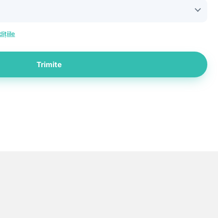
ițiile
Trimite