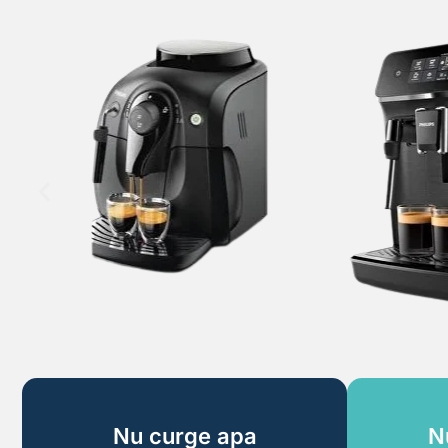
Nu curge apa
N